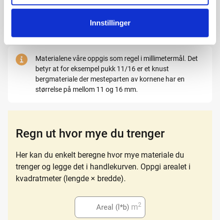
inneholdsmåling og målgruppeinnsikt
Merk at hellingen fra hus eller garasje bør være minst 2
geografisk posisjonering
Innstillinger
% for å sikre god avrenning.
identifisering via skanning av enheten
Materialene våre oppgis som regel i millimetermål. Det
betyr at for eksempel pukk 11/16 er et knust
bergmateriale der mesteparten av kornene har en
størrelse på mellom 11 og 16 mm.
Regn ut hvor mye du trenger
Her kan du enkelt beregne hvor mye materiale du
trenger og legge det i handlekurven. Oppgi arealet i
kvadratmeter (lengde × bredde).
2
m
Ange area i kvadratmeter