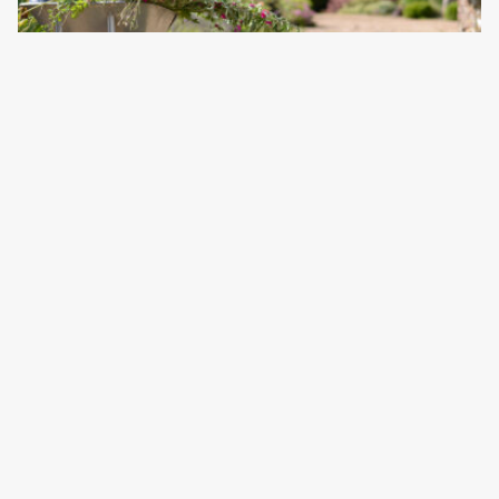
Grusgang i hagen - guide
Les guiden
Anlegge fundament for drivhus - guide