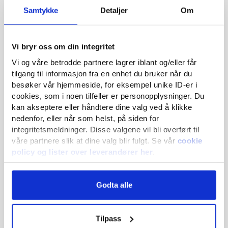
Fiberduk
Samtykke
Detaljer
Om
Pukk 22/63-3/64
Knust fjell 0/32
Vi bryr oss om din integritet
Pukk 8/11
Vi og våre betrodde partnere lagrer iblant og/eller får
Materialer
tilgang til informasjon fra en enhet du bruker når du
besøker vår hjemmeside, for eksempel unike ID-er i
cookies, som i noen tilfeller er personopplysninger. Du
Tips!
Guider
kan akseptere eller håndtere dine valg ved å klikke
nedenfor, eller når som helst, på siden for
integritetsmeldninger. Disse valgene vil bli overført til
Det er mulig å leie et firma til gravearbeidet – de er
våre partnere slik at dine valg blir fulgt. Se vår
cookie
veldig dyktige og kan spare deg for mye tid. Kontakt oss
Artikler
policy og lister over leverandører her
.
gjerne for mer informasjon.
Vi og våre partnere behandler data for:
Godta alle
Kontakt oss
utvikling og forbedring av produkter og tjenester
Mange av anleggene våre tar imot
gravemasser.
Kontakt ditt lokale anlegg
for mer
å lagre og/eller får tilgang til informasjon om en enhet
informasjon.
grunnleggende annonsering og annonsemåling
Tilpass
persontilpasset annonseprofil og visning