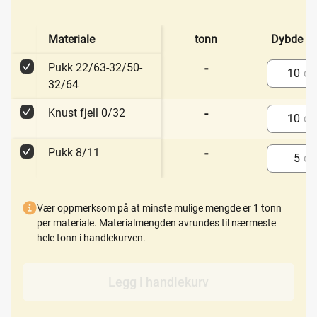
Velge
Materiale
tonn
Dybde (
Pukk 22/63-32/50-32/64 – Velge
Pukk 22/63-32/50-
-
c
Dybde
32/64
Knust fjell 0/32 – Velge
Knust fjell 0/32
-
c
Dybde
Pukk 8/11 – Velge
Pukk 8/11
-
c
Dybde
Vær oppmerksom på at minste mulige mengde er 1 tonn
per materiale. Materialmengden avrundes til nærmeste
hele tonn i handlekurven.
Legg i handlekurv