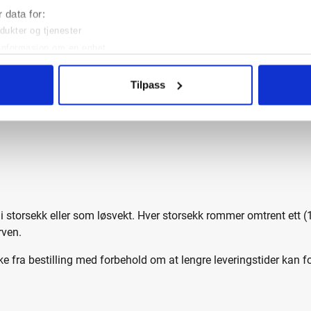
 data for:
odukter og tjenester
avhengig av bergartens opprinnelse
il informasjon om en enhet
og annonsemåling
l og visning
Tilpass
einnsikt
v enheten
 i storsekk eller som løsvekt. Hver storsekk rommer omtrent ett 
rven.
ke fra bestilling med forbehold om at lengre leveringstider kan f