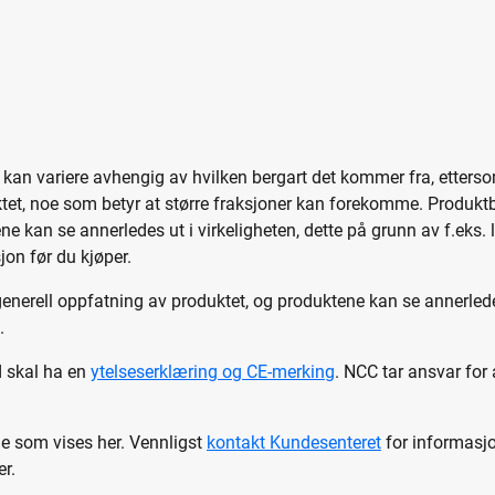
 kan variere avhengig av hvilken bergart det kommer fra, etterso
et, noe som betyr at større fraksjoner kan forekomme. Produktbil
e kan se annerledes ut i virkeligheten, dette på grunn av f.eks. 
on før du kjøper.
 generell oppfatning av produktet, og produktene kan se annerlede
.
d skal ha en
ytelseserklæring og CE-merking
. NCC tar ansvar for
de som vises her. Vennligst
kontakt Kundesenteret
for informasjo
er.