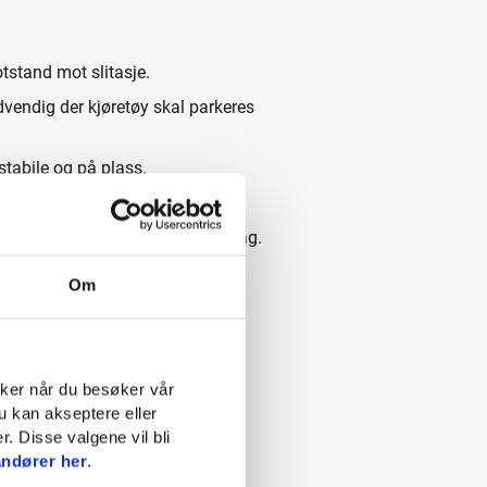
otstand mot slitasje.
dvendig der kjøretøy skal parkeres
 stabile og på plass.
ngplaten som et bærelag.
 sikre et stabilt og varig grunnlag.
Om
skaper som gjør dem egnet for
ruker når du besøker vår
u kan akseptere eller
r. Disse valgene vil bli
andører her
.