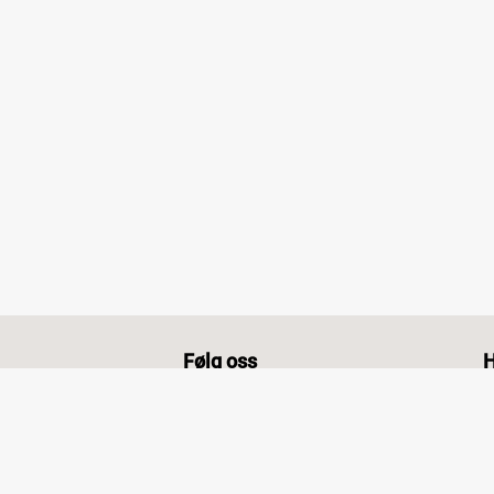
Følg oss
H
@NCC.NO
@NCC
@NCC_no