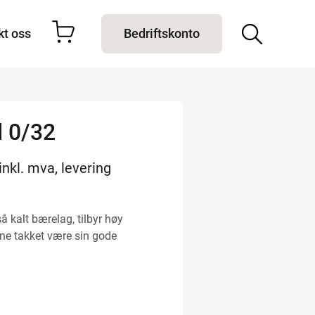
kt oss
Bedriftskonto
l 0/32
inkl. mva, levering
så kalt bærelag, tilbyr høy
vne takket være sin gode