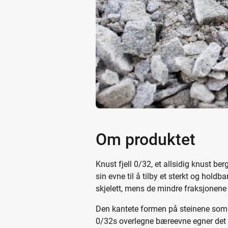
Om produktet
Knust fjell 0/32, et allsidig knust be
sin evne til å tilby et sterkt og hol
skjelett, mens de mindre fraksjonene e
Den kantete formen på steinene som d
0/32s overlegne bæreevne egner det s