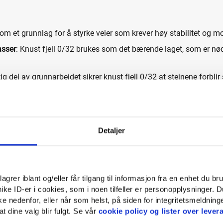
som et grunnlag for å styrke veier som krever høy stabilitet og m
asser
: Knust fjell 0/32 brukes som det bærende laget, som er nø
ig del av grunnarbeidet sikrer knust fjell 0/32 at steinene forblir
såle til for eksempel garasje, legges knust fjell 0/32 under beto
rukes med fordel i hage- og anleggsprosjekter som fyllmasse for å
Detaljer
ner, som 0/16-0/20 og 0/32 mm. Hver størrelse har sine unike egen
 våre øvrige knustfjellprodukter
.
agrer iblant og/eller får tilgang til informasjon fra en enhet du b
jon
e ID-er i cookies, som i noen tilfeller er personopplysninger. D
e nedenfor, eller når som helst, på siden for integritetsmeldninge
 at dine valg blir fulgt. Se vår
cookie policy og lister over lever