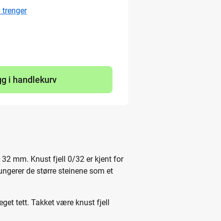
 trenger
g i handlekurv
l 32 mm. Knust fjell 0/32 er kjent for
fungerer de større steinene som et
et tett. Takket være knust fjell