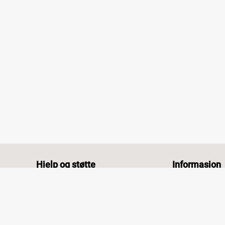
Hjelp og støtte
Informasjon
Kontakt oss
Om bærekraft
Vanlige spørsmål og svar
Få inspirasjon
Våre leveringsmetoder
Våre guider