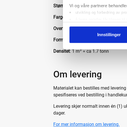
Størrelsesintervall
: 0-32 millimeter
Vi og våre partnere behandler
utvikling og forbedring av pr
Farge
: Naturlig bergfarge, varierer 
å lagre og/eller får tilgang t
grunnleggende annonsering 
Overflatebehandling
: Knust
persontilpasset annonseprofi
Innstillinger
Form
: Kantet
inneholdsmåling og målgrupp
geografisk posisjonering
3
Densitet
: 1 m
= ca 1.7 tonn
identifisering via skanning a
Om levering
Materialet kan bestilles med levering
spesifiseres ved bestilling i handleku
Levering skjer normalt innen én (1) u
dager.
For mer informasjon om levering.