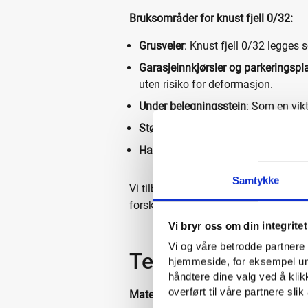
Bruksområder for knust fjell 0/32:
Grusveier
: Knust fjell 0/32 legges 
Garasjeinnkjørsler og parkeringspl
uten risiko for deformasjon.
Under belegningsstein
: Som en vikt
Støping av såle
: Skal du støpe en 
Hageprosjekter
: Knust fjell 0/32 b
Samtykke
Vi tilbyr knust fjell i flere fraksjo
forskjellige bruksområder.
Les mer om
Vi bryr oss om din integritet
Vi og våre betrodde partnere l
Teknisk informas
hjemmeside, for eksempel unik
håndtere dine valg ved å klikk
overført til våre partnere slik
Materialtype
: Knust fjell