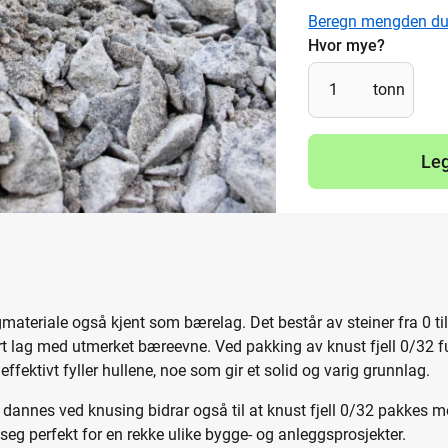
Beregn mengden du
Hvor mye?
tonn
Leg
rgmateriale også kjent som bærelag. Det består av steiner fra 0 ti
dbart lag med utmerket bæreevne. Ved pakking av knust fjell 0/32 
ffektivt fyller hullene, noe som gir et solid og varig grunnlag.
annes ved knusing bidrar også til at knust fjell 0/32 pakkes meg
eg perfekt for en rekke ulike bygge- og anleggsprosjekter.