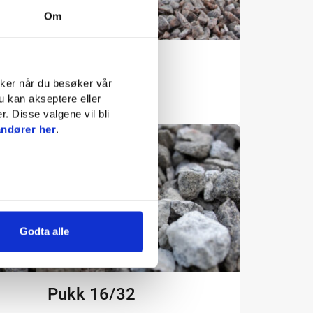
Om
Pukk 4/8-5/8
ruker når du besøker vår
u kan akseptere eller
fra
400
kr
/tonn
r. Disse valgene vil bli
andører her
.
Godta alle
Pukk 16/32