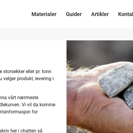
Materialer
Guider
Artikler
Konta
 storsekker eller pr. tonn
u velger produkt, levering i
nna vårt nærmeste
dlekurven. Vi vil da komme
prisinformasjon for
kriv her i chatten så