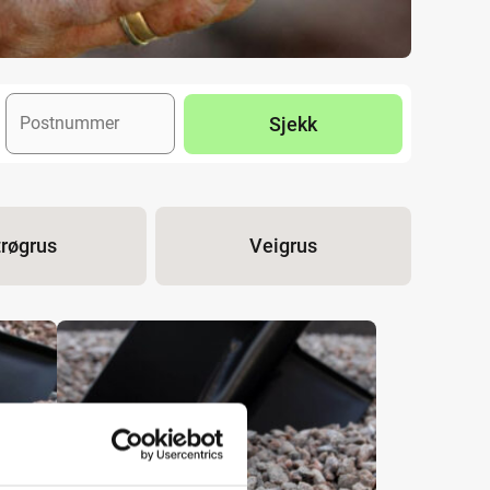
Sjekk
trøgrus
Veigrus