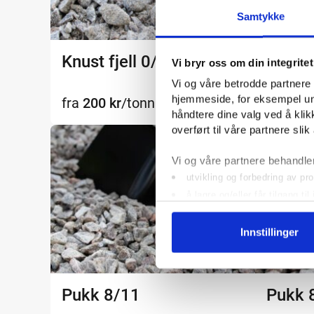
Samtykke
Knust fjell 0/16-0/20
Knust 
Vi bryr oss om din integritet
Vi og våre betrodde partnere l
hjemmeside, for eksempel unik
fra
200
kr
/tonn
fra
200
håndtere dine valg ved å klikk
overført til våre partnere slik
Vi og våre partnere behandler
utvikling og forbedring av pr
å lagre og/eller får tilgang t
grunnleggende annonsering 
persontilpasset annonseprofi
Innstillinger
inneholdsmåling og målgrupp
geografisk posisjonering
identifisering via skanning a
Pukk 8/11
Pukk 