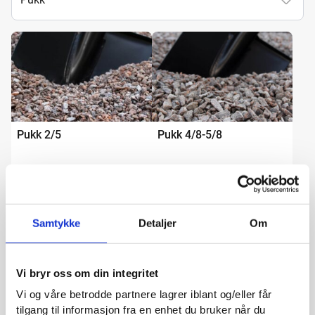
Pukk 2/5
Pukk 4/8-5/8
fra
450
kr
/tonn
fra
400
kr
/tonn
Samtykke
Detaljer
Om
Vi bryr oss om din integritet
Vi og våre betrodde partnere lagrer iblant og/eller får
Pukk 8/11
Pukk 8/16-11/16
Materialer
tilgang til informasjon fra en enhet du bruker når du