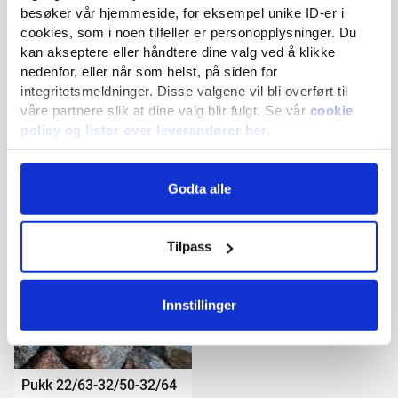
besøker vår hjemmeside, for eksempel unike ID-er i
fra
400
kr
/tonn
fra
400
kr
/tonn
cookies, som i noen tilfeller er personopplysninger. Du
Guider
kan akseptere eller håndtere dine valg ved å klikke
nedenfor, eller når som helst, på siden for
integritetsmeldninger. Disse valgene vil bli overført til
våre partnere slik at dine valg blir fulgt. Se vår
cookie
Artikler
policy og lister over leverandører her
.
Vi og våre partnere behandler data for:
Pukk 11/22-16/22
Pukk 16/32
Godta alle
Kontakt oss
utvikling og forbedring av produkter og tjenester
å lagre og/eller får tilgang til informasjon om en enhet
fra
400
kr
/tonn
fra
400
kr
/tonn
grunnleggende annonsering og annonsemåling
Tilpass
persontilpasset annonseprofil og visning
inneholdsmåling og målgruppeinnsikt
geografisk posisjonering
Innstillinger
identifisering via skanning av enheten
Pukk 22/63-32/50-32/64