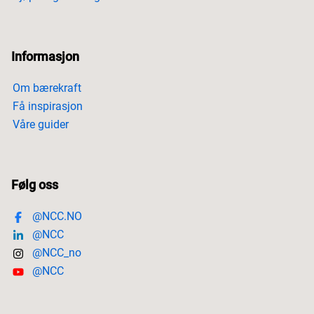
Informasjon
Om bærekraft
Få inspirasjon
Våre guider
Følg oss
@NCC.NO
@NCC
@NCC_no
@NCC