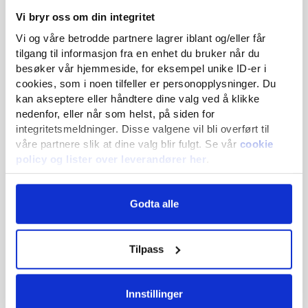
Vi bryr oss om din integritet
Vi og våre betrodde partnere lagrer iblant og/eller får
Materialer
Les guiden
tilgang til informasjon fra en enhet du bruker når du
besøker vår hjemmeside, for eksempel unike ID-er i
cookies, som i noen tilfeller er personopplysninger. Du
Guider
kan akseptere eller håndtere dine valg ved å klikke
nedenfor, eller når som helst, på siden for
integritetsmeldninger. Disse valgene vil bli overført til
våre partnere slik at dine valg blir fulgt. Se vår
cookie
Artikler
policy og lister over leverandører her
.
Vi og våre partnere behandler data for:
Godta alle
Kontakt oss
utvikling og forbedring av produkter og tjenester
å lagre og/eller får tilgang til informasjon om en enhet
grunnleggende annonsering og annonsemåling
Anlegge steingang i hagen - guide
Tilpass
persontilpasset annonseprofil og visning
inneholdsmåling og målgruppeinnsikt
geografisk posisjonering
Innstillinger
Les guiden